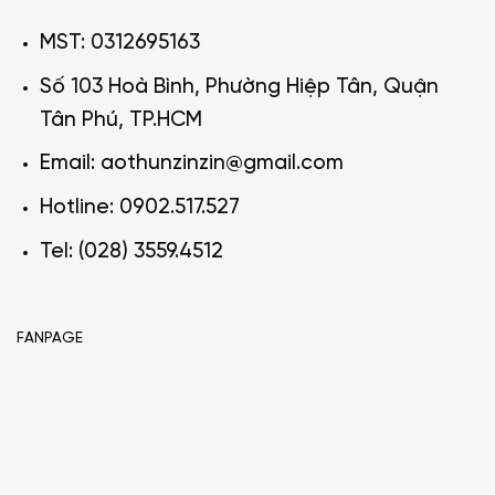
MST: 0312695163
Số 103 Hoà Bình, Phường Hiệp Tân, Quận
Tân Phú, TP.HCM
Email: aothunzinzin@gmail.com
Hotline: 0902.517.527
Tel: (028) 3559.4512
FANPAGE