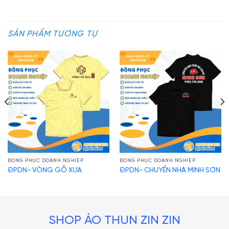
SẢN PHẨM TƯƠNG TỰ
ĐỒNG PHỤC DOANH NGHIỆP
ĐỒNG PHỤC DOANH NGHIỆP
ĐPDN- VÒNG GỖ XƯA
ĐPDN- CHUYỂN NHÀ MINH SƠN
ĐPDN-BIJUN PIANO
SHOP ÁO THUN ZIN ZIN