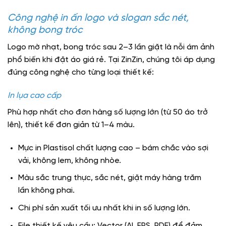
Công nghệ in ấn logo và slogan sắc nét,
không bong tróc
Logo mờ nhạt, bong tróc sau 2–3 lần giặt là nỗi ám ảnh
phổ biến khi đặt áo giá rẻ. Tại ZinZin, chúng tôi áp dụng
đúng công nghệ cho từng loại thiết kế:
In lụa cao cấp
Phù hợp nhất cho đơn hàng số lượng lớn (từ 50 áo trở
lên), thiết kế đơn giản từ 1–4 màu.
Mực in Plastisol chất lượng cao – bám chắc vào sợi
vải, không lem, không nhòe.
Màu sắc trung thực, sắc nét, giặt máy hàng trăm
lần không phai.
Chi phí sản xuất tối ưu nhất khi in số lượng lớn.
File thiết kế yêu cầu: Vector (AI, EPS, PDF) để đảm