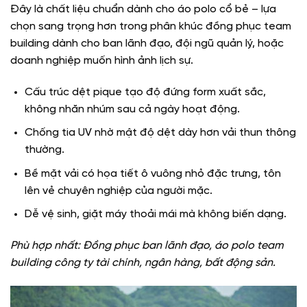
Đây là chất liệu chuẩn dành cho áo polo cổ bẻ – lựa
chọn sang trọng hơn trong phân khúc đồng phục team
building dành cho ban lãnh đạo, đội ngũ quản lý, hoặc
doanh nghiệp muốn hình ảnh lịch sự.
Cấu trúc dệt pique tạo độ đứng form xuất sắc,
không nhăn nhúm sau cả ngày hoạt động.
Chống tia UV nhờ mật độ dệt dày hơn vải thun thông
thường.
Bề mặt vải có họa tiết ô vuông nhỏ đặc trưng, tôn
lên vẻ chuyên nghiệp của người mặc.
Dễ vệ sinh, giặt máy thoải mái mà không biến dạng.
Phù hợp nhất: Đồng phục ban lãnh đạo, áo polo team
building công ty tài chính, ngân hàng, bất động sản.