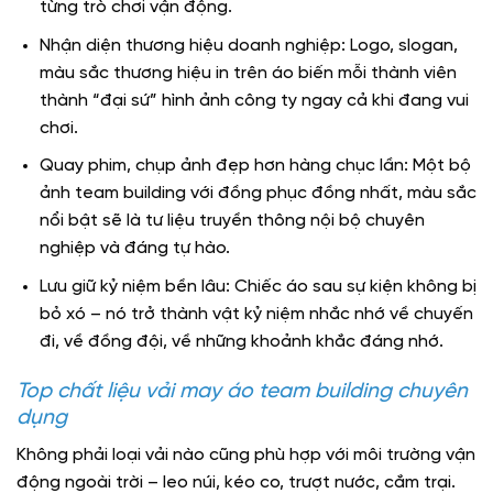
từng trò chơi vận động.
Nhận diện thương hiệu doanh nghiệp: Logo, slogan,
màu sắc thương hiệu in trên áo biến mỗi thành viên
thành “đại sứ” hình ảnh công ty ngay cả khi đang vui
chơi.
Quay phim, chụp ảnh đẹp hơn hàng chục lần: Một bộ
ảnh team building với đồng phục đồng nhất, màu sắc
nổi bật sẽ là tư liệu truyền thông nội bộ chuyên
nghiệp và đáng tự hào.
Lưu giữ kỷ niệm bền lâu: Chiếc áo sau sự kiện không bị
bỏ xó – nó trở thành vật kỷ niệm nhắc nhớ về chuyến
đi, về đồng đội, về những khoảnh khắc đáng nhớ.
Top chất liệu vải may áo team building chuyên
dụng
Không phải loại vải nào cũng phù hợp với môi trường vận
động ngoài trời – leo núi, kéo co, trượt nước, cắm trại.