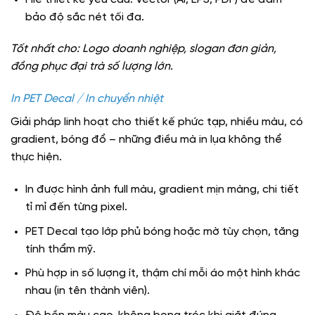
bảo độ sắc nét tối đa.
Tốt nhất cho: Logo doanh nghiệp, slogan đơn giản,
đồng phục đại trà số lượng lớn.
In PET Decal / In chuyển nhiệt
Giải pháp linh hoạt cho thiết kế phức tạp, nhiều màu, có
gradient, bóng đổ – những điều mà in lụa không thể
thực hiện.
In được hình ảnh full màu, gradient mịn màng, chi tiết
tỉ mỉ đến từng pixel.
PET Decal tạo lớp phủ bóng hoặc mờ tùy chọn, tăng
tính thẩm mỹ.
Phù hợp in số lượng ít, thậm chí mỗi áo một hình khác
nhau (in tên thành viên).