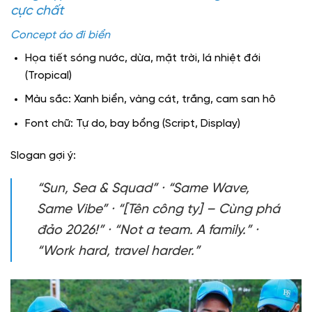
cực chất
Concept áo đi biển
Họa tiết sóng nước, dừa, mặt trời, lá nhiệt đới
(Tropical)
Màu sắc: Xanh biển, vàng cát, trắng, cam san hô
Font chữ: Tự do, bay bổng (Script, Display)
Slogan gợi ý:
“Sun, Sea & Squad” · “Same Wave,
Same Vibe” · “[Tên công ty] – Cùng phá
đảo 2026!” · “Not a team. A family.” ·
“Work hard, travel harder.”