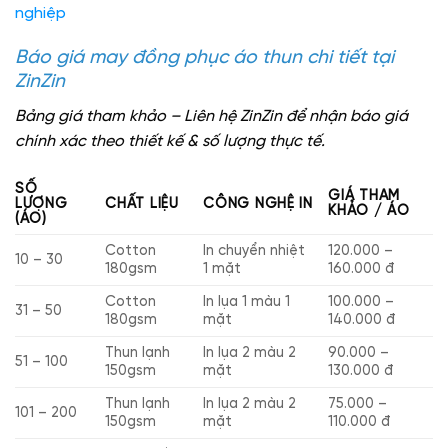
nghiệp
Báo giá may đồng phục áo thun chi tiết tại
ZinZin
Bảng giá tham khảo – Liên hệ ZinZin để nhận báo giá
chính xác theo thiết kế & số lượng thực tế.
SỐ
GIÁ THAM
LƯỢNG
CHẤT LIỆU
CÔNG NGHỆ IN
KHẢO / ÁO
(ÁO)
Cotton
In chuyển nhiệt
120.000 –
10 – 30
180gsm
1 mặt
160.000 đ
Cotton
In lụa 1 màu 1
100.000 –
31 – 50
180gsm
mặt
140.000 đ
Thun lạnh
In lụa 2 màu 2
90.000 –
51 – 100
150gsm
mặt
130.000 đ
Thun lạnh
In lụa 2 màu 2
75.000 –
101 – 200
150gsm
mặt
110.000 đ