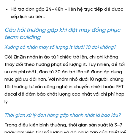
Hỗ trợ đơn gấp 24–48h – liên hệ trực tiếp để được
xếp lịch ưu tiên.
Câu hỏi thường gặp khi đặt may đồng phục
team building
Xưởng có nhận may số lượng ít (dưới 10 áo) không?
Có! ZinZin nhận in áo từ 1 chiếc trở lên, chi phí không
thay đổi theo hướng phạt số lượng ít. Tuy nhiên, để tối
ưu chi phí nhất, đơn từ 30 áo trở lên sẽ được áp dụng
mức giá ưu đãi hơn. Với nhóm nhỏ dưới 10 người, chúng
tôi thường tư vấn công nghệ in chuyển nhiệt hoặc PET
decal để đảm bảo chất lượng cao nhất với chi phí hợp
lý.
Thời gian xử lý đơn hàng gấp nhanh nhất là bao lâu?
Trong điều kiện bình thường, thời gian sản xuất là 3–7
ngày làm việc tùy số lượng và độ phức tạp của thiết kế.