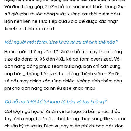
Với đơn hàng gấp, ZinZin hỗ trợ sản xuất khẩn trong 24–
48 giờ (phụ thuộc công suất xưởng tại thời điểm đặt).
Bạn nên liên hệ trực tiếp qua Zalo để được xác nhận
timeline chính xác nhất.
Mỗi người một form/size khác nhau thì tính thế nào?
Hoàn toàn không vấn đề! ZinZin hỗ trợ may theo bảng
size đa dạng từ XS đến 4XL, kể cả form oversized. Với
đơn hàng đồng phục team building, bạn chỉ cần cung
cấp bảng thống kê size theo từng thành viên – ZinZin
sẽ cắt may chính xác từng chiếc. Không tính thêm phụ
phí cho đơn hàng có nhiều size khác nhau.
Có hỗ trợ thiết kế lại logo từ bản vẽ tay không?
Có! Đội ngũ họa sĩ ZinZin vẽ lại logo từ bản phác thảo
tay, ảnh chụp, hoặc file chất lượng thấp sang file vector
chuẩn kỹ thuật in. Dịch vụ này miễn phí khi bạn đặt đơn