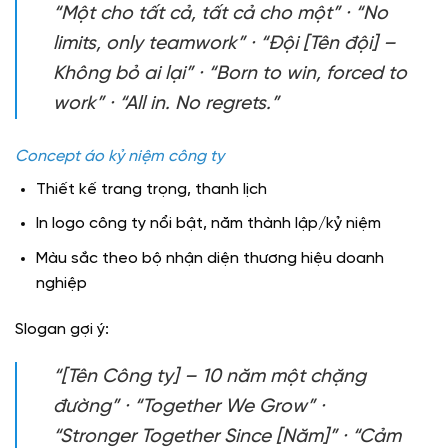
“Một cho tất cả, tất cả cho một” · “No
limits, only teamwork” · “Đội [Tên đội] –
Không bỏ ai lại” · “Born to win, forced to
work” · “All in. No regrets.”
Concept áo kỷ niệm công ty
Thiết kế trang trọng, thanh lịch
In logo công ty nổi bật, năm thành lập/kỷ niệm
Màu sắc theo bộ nhận diện thương hiệu doanh
nghiệp
Slogan gợi ý:
“[Tên Công ty] – 10 năm một chặng
đường” · “Together We Grow” ·
“Stronger Together Since [Năm]” · “Cảm