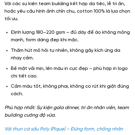
Với các sự kiện team building kết hợp dạ tiệc, lễ tri ân,
hoặc yêu cầu hình ảnh chỉn chu, cotton 100% là lựa chọn
tối ưu.
Định lượng 180–220 gsm – đủ dày để áo không mỏng
manh, form dáng đẹp khi mặc.
Thấm hút mồ hôi tự nhiên, không gây kích ứng da
nhạy cảm.
Bề mặt vải mịn, lên màu in cực đẹp – phù hợp in logo
chi tiết cao.
Cầm màu tốt, không phai, không co rút khi giặt đúng
cách.
Phù hợp nhất: Sự kiện gala dinner, tri ân nhân viên, team
building cường độ vừa.
Vải thun cá sấu Poly (Pique) – Đứng form, chống nhăn