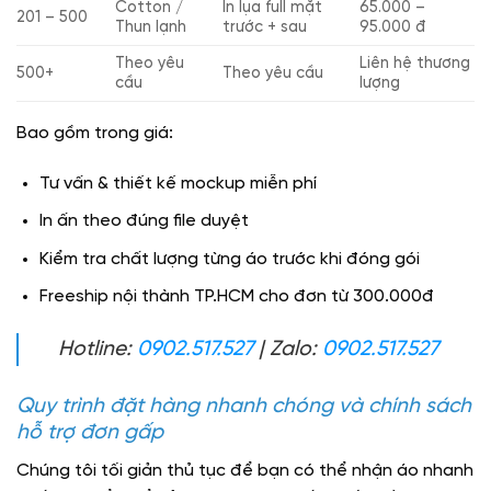
Cotton /
In lụa full mặt
65.000 –
201 – 500
Thun lạnh
trước + sau
95.000 đ
Theo yêu
Liên hệ thương
500+
Theo yêu cầu
cầu
lượng
Bao gồm trong giá:
Tư vấn & thiết kế mockup miễn phí
In ấn theo đúng file duyệt
Kiểm tra chất lượng từng áo trước khi đóng gói
Freeship nội thành TP.HCM cho đơn từ 300.000đ
Hotline:
0902.517.527
| Zalo:
0902.517.527
Quy trình đặt hàng nhanh chóng và chính sách
hỗ trợ đơn gấp
Chúng tôi tối giản thủ tục để bạn có thể nhận áo nhanh