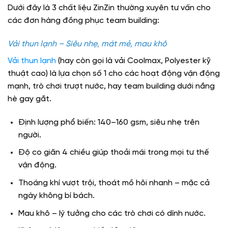
Dưới đây là 3 chất liệu ZinZin thường xuyên tư vấn cho
các đơn hàng đồng phục team building:
Vải thun lạnh – Siêu nhẹ, mát mẻ, mau khô
Vải thun lạnh
(hay còn gọi là vải Coolmax, Polyester kỹ
thuật cao) là lựa chọn số 1 cho các hoạt động vận động
mạnh, trò chơi trượt nước, hay team building dưới nắng
hè gay gắt.
Định lượng phổ biến: 140–160 gsm, siêu nhẹ trên
người.
Độ co giãn 4 chiều giúp thoải mái trong mọi tư thế
vận động.
Thoáng khí vượt trội, thoát mồ hôi nhanh – mặc cả
ngày không bí bách.
Mau khô – lý tưởng cho các trò chơi có dính nước.