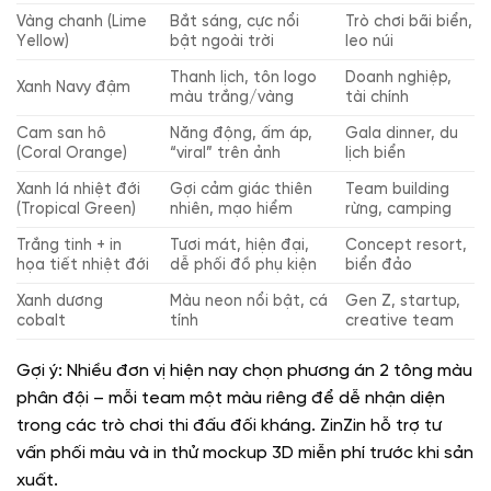
Vàng chanh (Lime
Bắt sáng, cực nổi
Trò chơi bãi biển,
Yellow)
bật ngoài trời
leo núi
Thanh lịch, tôn logo
Doanh nghiệp,
Xanh Navy đậm
màu trắng/vàng
tài chính
Cam san hô
Năng động, ấm áp,
Gala dinner, du
(Coral Orange)
“viral” trên ảnh
lịch biển
Xanh lá nhiệt đới
Gợi cảm giác thiên
Team building
(Tropical Green)
nhiên, mạo hiểm
rừng, camping
Trắng tinh + in
Tươi mát, hiện đại,
Concept resort,
họa tiết nhiệt đới
dễ phối đồ phụ kiện
biển đảo
Xanh dương
Màu neon nổi bật, cá
Gen Z, startup,
cobalt
tính
creative team
Gợi ý: Nhiều đơn vị hiện nay chọn phương án 2 tông màu
phân đội – mỗi team một màu riêng để dễ nhận diện
trong các trò chơi thi đấu đối kháng. ZinZin hỗ trợ tư
vấn phối màu và in thử mockup 3D miễn phí trước khi sản
xuất.