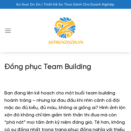
Chuyển
Áo thun Zin Zin | Thiết Kế Áo Thun Dành Cho Doanh Nghiệp.
đến
nội
dung
Đồng phục Team Building
Bạn đang lên kế hoạch cho một buổi team building
hoành tráng – nhưng lại đau đầu khi nhìn cảnh cả đội
mặc áo đủ kiểu, đủ màu, không ai giống ai? Hình ảnh lộn
xộn đó không chỉ làm giảm tinh thần thi đua mà còn
“phá nát” mọi tấm ảnh kỷ niệm đáng giá. Tệ hơn, không
có sự đồng nhất trong trang phục đồng nghĩa với thiếu