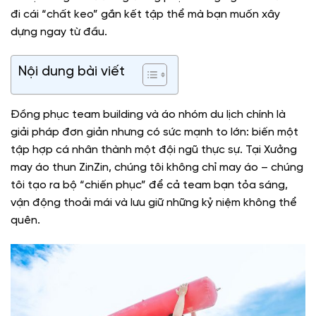
đi cái “chất keo” gắn kết tập thể mà bạn muốn xây
dựng ngay từ đầu.
Nội dung bài viết
Đồng phục team building
và
áo nhóm du lịch
chính là
giải pháp đơn giản nhưng có sức mạnh to lớn: biến một
tập hợp cá nhân thành một đội ngũ thực sự. Tại
Xưởng
may áo thun ZinZin
, chúng tôi không chỉ may áo – chúng
tôi tạo ra bộ “chiến phục” để cả team bạn tỏa sáng,
vận động thoải mái và lưu giữ những kỷ niệm không thể
quên.