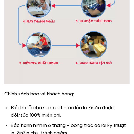
Chính sách bảo vệ khách hàng:
Đổi trả lỗi nhà sản xuất – áo lỗi do ZinZin được
đổi/sửa 100% miễn phí.
Bảo hành hình in 6 tháng – bong tróc do lỗi kỹ thuật
in, ZinZin chịu trách nhiệm.