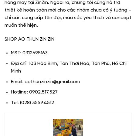
hàng may tại ZinZin. Ngoài ra, chúng tôi cũng hỗ trợ
thiết kế hoàn toàn mới cho các nhóm chưa có ý tưởng –
chỉ cần cung cấp tên đội, màu sắc yêu thích và concept
muốn thể hiện.
SHOP ÁO THUN ZIN ZIN
MST: 0312695163
Địa chỉ: 103 Hòa Bình, Tân Thới Hoà, Tân Phú, Hồ Chí
Minh
Email: aothunzinzin@gmail.com
Hotline: 0902.517.527
Tel: (028) 3559.4512