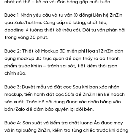
nhất có thể – kể cả với đơn hàng gấp cuối tuần.
Bước 1: Nhận yêu cầu và tư vấn (0 đồng) Liên hệ ZinZin
qua Zalo/hotline. Cung cấp số lượng, chất liệu,
deadline, ý tưởng thiết kế (nếu có). Đội tư vấn phản hồi
trong vòng 30 phút.
Bước 2: Thiết kế Mockup 3D miễn phí Họa sĩ ZinZin dàn
dựng mockup 3D trực quan để bạn thấy rõ áo thành
phẩm trước khi in – tránh sai sót, tiết kiệm thời gian
chỉnh sửa.
Bước 3: Duyệt mẫu và đặt cọc Sau khi bạn xác nhận
mockup, tiến hành đặt cọc 50% để ZinZin lên kế hoạch
sản xuất. Toàn bộ nội dung được xác nhận bằng văn
bản/Zalo để đảm bảo quyền lợi đôi bên.
Bước 4: Sản xuất và kiểm tra chất lượng Áo được may
và in tại xưởng ZinZin, kiểm tra từng chiếc trước khi đóng