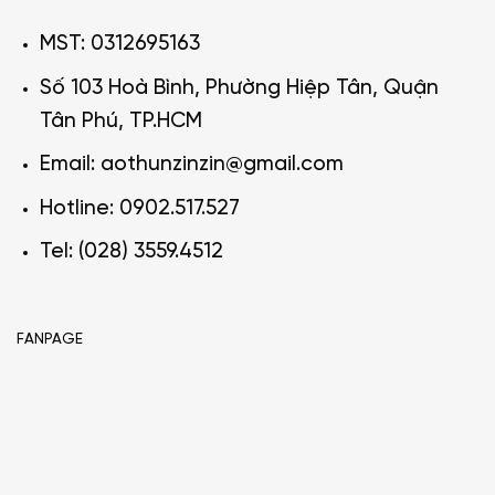
MST: 0312695163
Số 103 Hoà Bình, Phường Hiệp Tân, Quận
Tân Phú, TP.HCM
Email: aothunzinzin@gmail.com
Hotline: 0902.517.527
Tel: (028) 3559.4512
FANPAGE