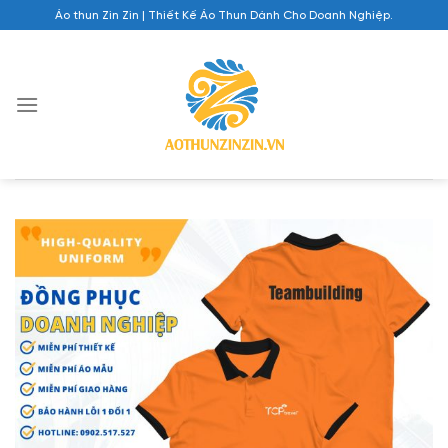
Chuyển
Áo thun Zin Zin | Thiết Kế Áo Thun Dành Cho Doanh Nghiệp.
đến
nội
dung