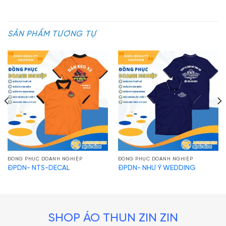
SẢN PHẨM TƯƠNG TỰ
ĐỒNG PHỤC DOANH NGHIỆP
ĐỒNG PHỤC DOANH NGHIỆP
ĐPDN- NTS-DECAL
ĐPDN- NHƯ Ý WEDDING
ĐPDN-TCP TRAVEL
SHOP ÁO THUN ZIN ZIN