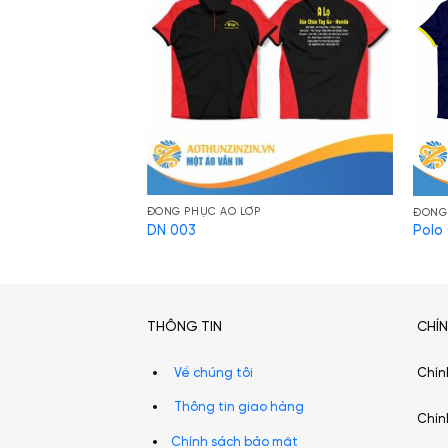
ĐỒNG PHỤC ÁO LỚP
ĐỒNG
DN 003
Polo
Áo Team building 02
THÔNG TIN
CHÍ
Về chúng tôi
Chín
Thông tin giao hàng
Chín
Chính sách bảo mật