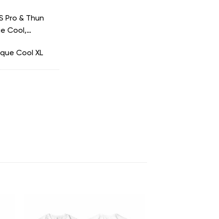
4S Pro & Thun
ue Cool,…
Pique Cool XL