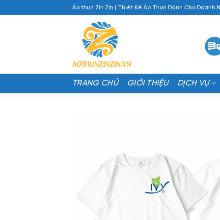
Chuyển
Áo thun Zin Zin | Thiết Kế Áo Thun Dành Cho Doanh 
đến
nội
dung
TRANG CHỦ
GIỚI THIỆU
DỊCH VỤ