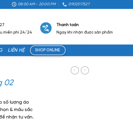
08:00 AM - 20:00 PM
0902517527
527
Thanh toán
ẫu miễn phí 24/24
Ngay khi nhận được sản phẩm
G
LIÊN HỆ
SHOP ONLINE
g 02
o số lượng áo
 chọn & mầu sắc
x để nhận tư vấn.