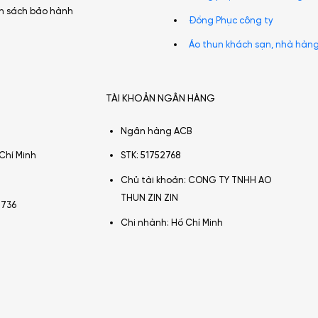
h sách bảo hành
Đồng Phục công ty
Áo thun khách sạn, nhà hàn
TÀI KHOẢN NGÂN HÀNG
Ngân hàng ACB
Chí Minh
STK: 51752768
Chủ tài khoản: CONG TY TNHH AO
THUN ZIN ZIN
2736
Chi nhành: Hồ Chí Minh