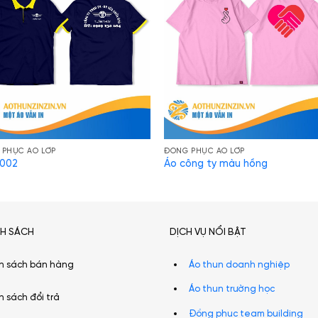
 PHỤC ÁO LỚP
ĐỒNG PHỤC ÁO LỚP
 002
Áo công ty màu hồng
NH SÁCH
DỊCH VỤ NỔI BẬT
h sách bán hàng
Áo thun doanh nghiệp
Áo thun trường học
h sách đổi trả
Đồng phục team building