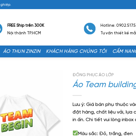
Nghiệp.
FREE Ship trên 300K
Hotline: 0902.517.
Nội thành TP.HCM
Tư vấn thiết kế m
ÁO THUN ZINZIN
KHÁCH HÀNG CHÚNG TÔI
CẨM NAN
ĐỒNG PHỤC ÁO LỚP
Áo Team buildin
Lưu ý: Giá bán phụ thuộc và
đặt hàng, chất liệu vải, lựa
in ấn. Chi tiết vui lòng inbo
Màu sắc: Đỏ, trắng, đen