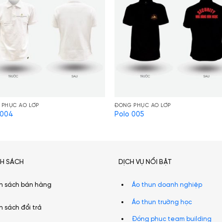
 PHỤC ÁO LỚP
ĐỒNG PHỤC ÁO LỚP
 004
Polo 005
NH SÁCH
DỊCH VỤ NỔI BẬT
h sách bán hàng
Áo thun doanh nghiệp
Áo thun trường học
h sách đổi trả
Đồng phục team building