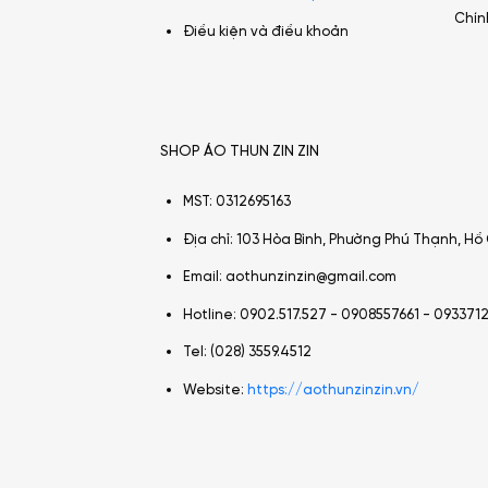
Chín
Điều kiện và điều khoản
SHOP ÁO THUN ZIN ZIN
MST: 0312695163
Địa chỉ: 103 Hòa Bình, Phường Phú Thạnh, Hồ 
Email: aothunzinzin@gmail.com
Hotline: 0902.517.527 -
0908557661 - 093371
Tel: (028) 3559.4512
Website:
https://aothunzinzin.vn/