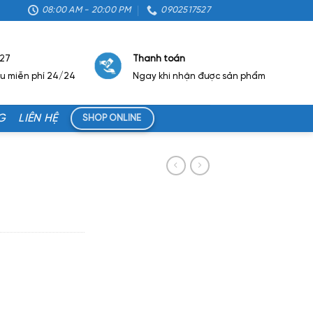
08:00 AM - 20:00 PM
0902517527
527
Thanh toán
ẫu miễn phí 24/24
Ngay khi nhận được sản phẩm
G
LIÊN HỆ
SHOP ONLINE