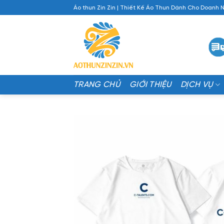
Chuyển
Áo thun Zin Zin | Thiết Kế Áo Thun Dành Cho Doanh 
đến
nội
dung
TRANG CHỦ
GIỚI THIỆU
DỊCH VỤ