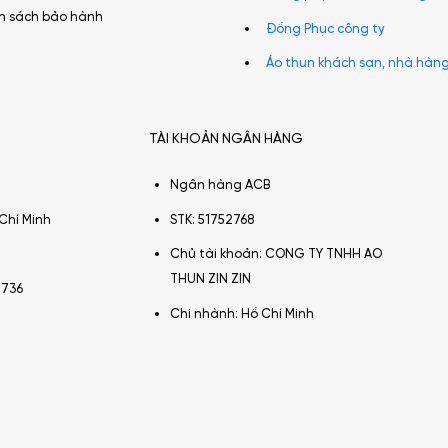
h sách bảo hành
Đồng Phục công ty
Áo thun khách sạn, nhà hàn
TÀI KHOẢN NGÂN HÀNG
Ngân hàng ACB
Chí Minh
STK: 51752768
Chủ tài khoản: CONG TY TNHH AO
THUN ZIN ZIN
2736
Chi nhành: Hồ Chí Minh