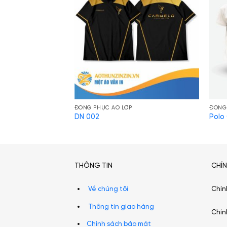
ĐỒNG PHỤC ÁO LỚP
ĐỒNG
 03
DN 002
Polo
CTY-003
THÔNG TIN
CHÍ
Về chúng tôi
Chín
Thông tin giao hàng
Chín
Chính sách bảo mật