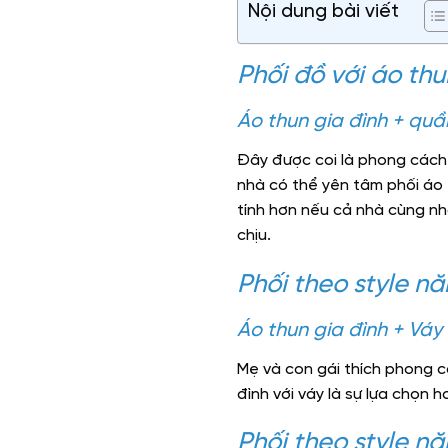
Nội dung bài viết
Phối đồ với áo thu
Áo thun gia đình + quầ
Đây được coi là phong cách “
nhà có thể yên tâm phối áo 
tính hơn nếu cả nhà cùng nh
chịu.
Phối theo style n
Áo thun gia đình + Váy
Mẹ và con gái thích phong c
đình với váy là sự lựa chọn 
Phối theo style n