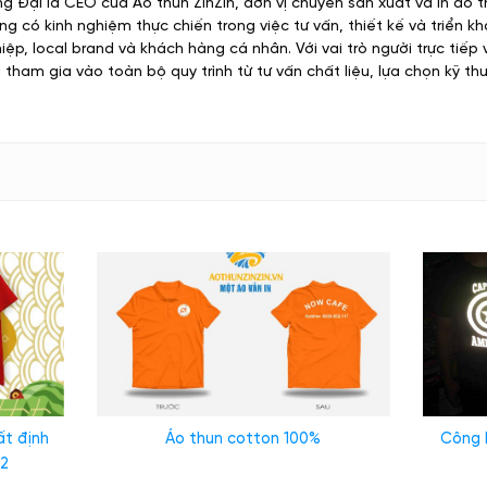
g Đại là CEO của Áo thun ZinZin, đơn vị chuyên sản xuất và in áo t
g có kinh nghiệm thực chiến trong việc tư vấn, thiết kế và triển k
ệp, local brand và khách hàng cá nhân. Với vai trò người trực tiếp
 tham gia vào toàn bộ quy trình từ tư vấn chất liệu, lựa chọn kỹ thu
gia đình mới nhất 2025
ất định
Áo thun cotton 100%
Công 
22