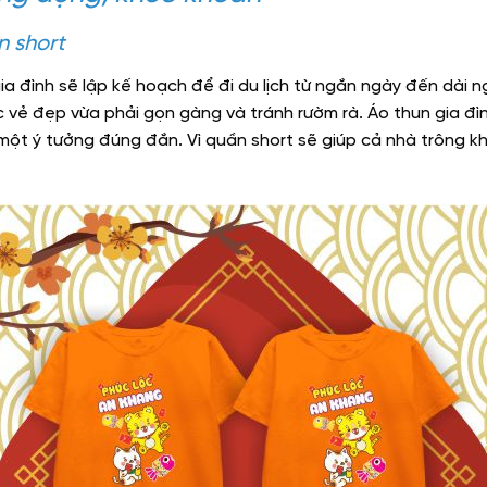
n short
a đình sẽ lập kế hoạch để đi du lịch từ ngắn ngày đến dài n
vẻ đẹp vừa phải gọn gàng và tránh rườm rà. Áo thun gia đìn
 một ý tưởng đúng đắn. Vì quần short sẽ giúp cả nhà trông k