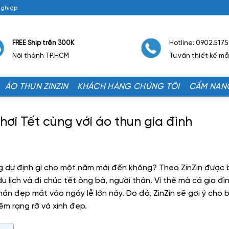
Nghiệp.
FREE Ship trên 300K
Hotline: 0902.517.
Nội thành TP.HCM
Tư vấn thiết kế m
ÁO THUN ZINZIN
KHÁCH HÀNG CHÚNG TÔI
CẨM NAN
chơi Tết cùng với áo thun gia đình
g dự định gì cho một năm mới đến không? Theo ZinZin được bi
du lịch và đi chúc tết ông bà, người thân. Vì thế mà cả gia đ
n đẹp mắt vào ngày lễ lớn này. Do đó, ZinZin sẽ gợi ý cho b
êm rạng rỡ và xinh đẹp.