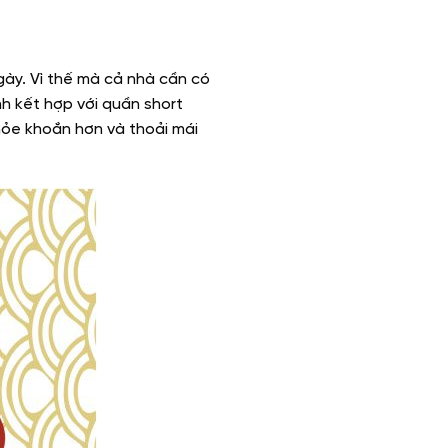
gày. Vì thế mà cả nhà cần có
h kết hợp với quần short
hỏe khoắn hơn và thoải mái