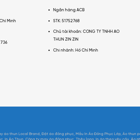
Ngân hàng ACB
Chí Minh
STK: 51752768
Chủ tài khoản: CONG TY TNHH AO
THUN ZIN ZIN
2736
Chi nhành: Hồ Chí Minh
y áo thun Local Brand
Đặt áo đồng phục
Mẫu In Áo Đồng Phục Lớp
Áo thun p
ục
In Áo Thun
Công ty may áo đồng phục
Thêu logo
In áo theo yêu cầu
Áo p