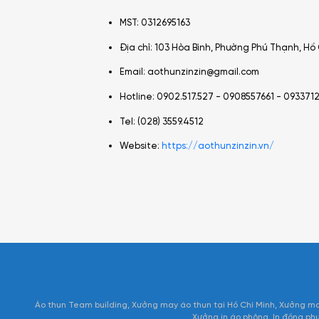
MST: 0312695163
Địa chỉ: 103 Hòa Bình, Phường Phú Thạnh, Hồ 
Email: aothunzinzin@gmail.com
Hotline: 0902.517.527 -
0908557661 - 093371
Tel: (028) 3559.4512
Website:
https://aothunzinzin.vn/
Áo thun Team building
Xưởng may áo thun tại Hồ Chí Minh
Xưởng ma
Xưởng in áo phông
In đồng ph