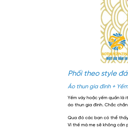
Phối theo style đ
Áo thun gia đình + Yế
Yếm váy hoặc yếm quần là it
áo thun gia đình. Chắc chắn
Qua đó các bạn có thể thấy đ
Vì thế mà mẹ sẽ không cần p