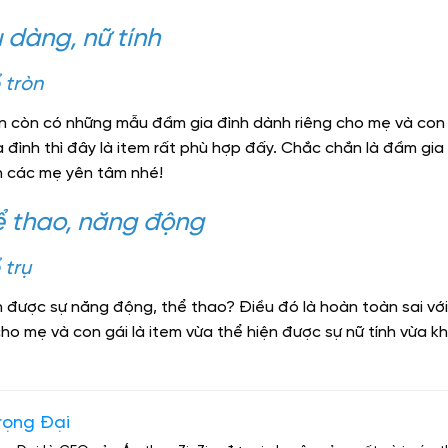
u dàng, nữ tính
 tròn
Zin còn có những mẫu đầm gia đình dành riêng cho mẹ và con
 đình thì đây là item rất phù hợp đấy. Chắc chắn là đầm gia
n các mẹ yên tâm nhé!
hể thao, năng động
 trụ
được sự năng động, thể thao? Điều đó là hoàn toàn sai với
cho mẹ và con gái là item vừa thể hiện được sự nữ tính vừa 
rọng Đại