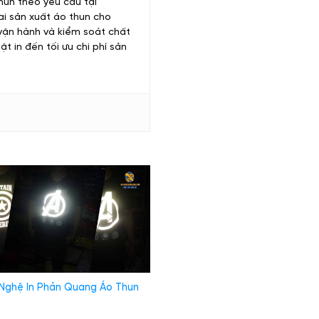
hun theo yêu cầu tại
hai sản xuất áo thun cho
 vận hành và kiểm soát chất
ật in đến tối ưu chi phí sản
Nghệ In Phản Quang Áo Thun