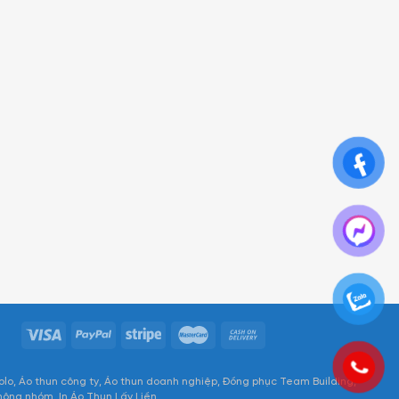
olo
Áo thun công ty
Áo thun doanh nghiệp
Đồng phục Team Building
hông nhóm
In Áo Thun Lấy Liền