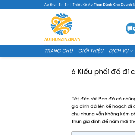
Chuyển
Áo thun Zin Zin | Thiết Kế Áo Thun Dành Cho Doanh 
đến
nội
dung
TRANG CHỦ
GIỚI THIỆU
DỊCH VỤ
6 Kiểu phối đồ đi 
Tết đến rồi! Bạn đã có nhữn
gia đình đã lên kế hoạch đi 
chu nhưng vẫn không kém phầ
thun gia đình để năm mới th