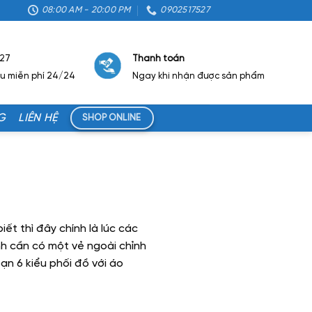
08:00 AM - 20:00 PM
0902517527
527
Thanh toán
ẫu miễn phí 24/24
Ngay khi nhận được sản phẩm
G
LIÊN HỆ
SHOP ONLINE
ết thì đây chính là lúc các
ình cần có một vẻ ngoài chỉnh
ạn 6 kiểu phối đồ với áo