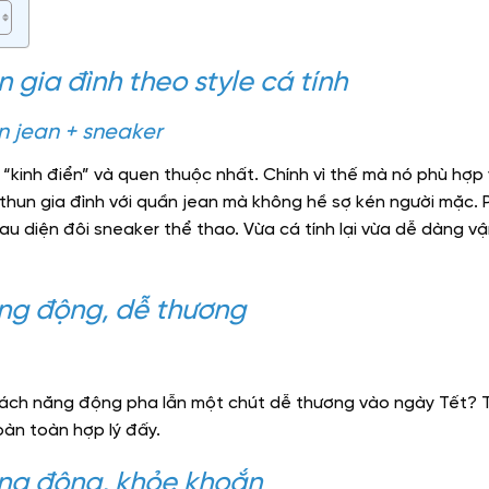
n gia đình theo style cá tính
n jean + sneaker
kinh điển” và quen thuộc nhất. Chính vì thế mà nó phù hợp v
thun gia đình với quần jean mà không hề sợ kén người mặc.
au diện đôi sneaker thể thao. Vừa cá tính lại vừa dễ dàng 
ăng động, dễ thương
ách năng động pha lẫn một chút dễ thương vào ngày Tết? Th
hoàn toàn hợp lý đấy.
ăng động, khỏe khoắn