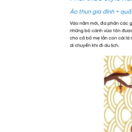
Áo thun gia đình + quầ
Vào năm mới, đa phần các gi
những bộ cánh vừa tôn được 
cho cả bố mẹ lẫn con cái là
di chuyển khi đi du lịch.