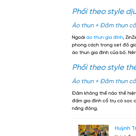
Phối theo style dị
Áo thun + Đầm thun cổ
Ngoài
áo thun gia đình
, Zin
phong cách trong set đồ gia
áo thun gia đình của bố. Nê
Phối theo style t
Áo thun + Đầm thun cổ
Đầm không thể nào thể hiện 
đầm gia đình cổ trụ có sọc 
năng động.
Huỳnh T