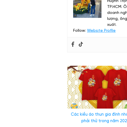
Huỳnh Trọn
TP.HCM. Ôn
doanh nghi
lượng, ông
xuất.
Follow:
Website Profile
6 Kiểu phối đồ đi chơi Tết cùng với 
Các kiểu áo thun gia đình nh
phải thử trong năm 20