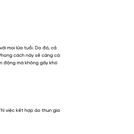
ới mọi lứa tuổi. Do đó, cả
 Phong cách này sẽ càng cá
vận động mà không gây khó
ì việc kết hợp áo thun gia