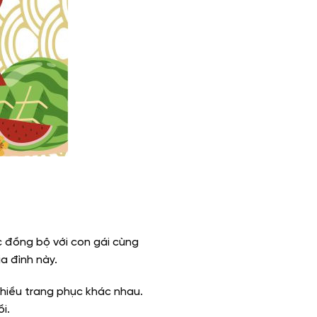
c đồng bộ với con gái cùng
a đình này.
nhiều trang phục khác nhau.
i.