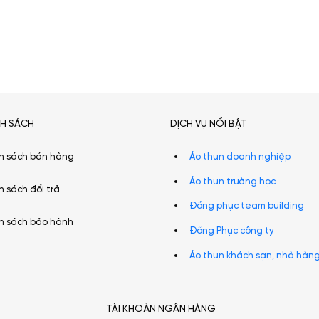
NH SÁCH
DỊCH VỤ NỔI BẬT
h sách bán hàng
Áo thun doanh nghiệp
Áo thun trường học
h sách đổi trả
Đồng phục team building
h sách bảo hành
Đồng Phục công ty
Áo thun khách sạn, nhà hàn
TÀI KHOẢN NGÂN HÀNG