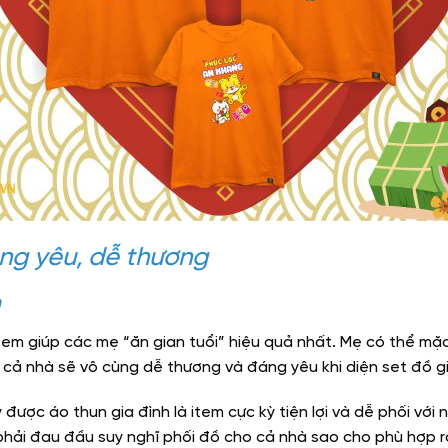
áng yêu, dễ thương
m
em giúp các mẹ “ăn gian tuổi” hiệu quả nhất. Mẹ có thể mặ
 cả nhà sẽ vô cùng dễ thương và đáng yêu khi diện set đồ gi
ược áo thun gia đình là item cực kỳ tiện lợi và dễ phối với 
hải đau đầu suy nghĩ phối đồ cho cả nhà sao cho phù hợp rồ