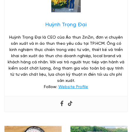
Huỳnh Trọng Đại
Huỳnh Trọng Đại là CEO của Áo thun ZinZin, đơn vị chuyên
sản xuất và in áo thun theo yêu cầu tại TP.HCM. Ông có
kinh nghiệm thực chiến trong việc tư vấn, thiết kế và triển
khai sản xuất áo thun cho doanh nghiệp, local brand và
khách hàng cá nhân. Với vai trò người trực tiếp vận hành và
kiểm soát chất lượng, ông tham gia vào toàn bộ quy trình
từ tư vấn chất liệu, lựa chọn kỹ thuật in đến tối ưu chi phí
sản xuất.
Follow:
Website Profile
Màu Sắc Áo Thun Mang Lại May Mắn Cho 12 Cung Hoàng Đạo