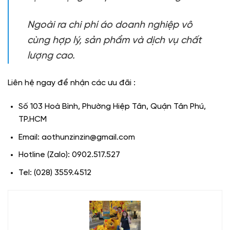
Ngoài ra chi phí
áo doanh nghiệp
vô
cùng hợp lý, sản phẩm và dịch vụ chất
lượng cao.
Liên hệ ngay để nhận các ưu đãi :
Số 103 Hoà Bình, Phường Hiệp Tân, Quận Tân Phú,
TP.HCM
Email: aothunzinzin@gmail.com
Hotline (Zalo): 0902.517.527
Tel: (028) 3559.4512