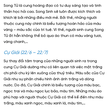
Song Tử là cung hoàng đạo có tư duy sáng tạo và tinh
thần học hỏi cao. Song Sinh sẽ luôn được kích thích và
khích lệ bởi những điều mới mẻ. Bởi thế, những người
thuộc cung này chính là biểu tượng hoàn hảo của màu
vàng – màu sắc của trí tuệ. Vì thế, người sinh cung Song
Tử ắt hẳn không thể bỏ qua áo thun có màu vàng tươi,
vàng chanh,…
Cự Giải (22/6 – 22/7)
Sự thay đổi tâm trạng của những người sinh ra trong
cung Cự Giải dường như có liên quan tới việc mặt trăng
chi phối chu kỳ lên xuống của thuỷ triều. Màu sắc của Cự
Giải như sự phản chiếu hình ảnh ánh trăng và dòng
nước. Do đó, Cự Giải chính là biểu tượng của màu bạc,
ngọc trai và màu ngọc lục bảo, màu tím. Những màu áo
phù hợp với người thuộc Cự Giải có thể kể đến như màu
trắng, màu xanh ngọc, màu xanh lá, màu tím,…