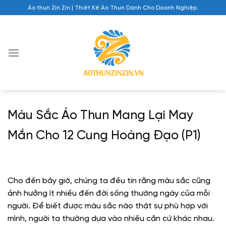
Chuyển
Áo thun Zin Zin | Thiết Kế Áo Thun Dành Cho Doanh Nghiệp.
đến
nội
dung
Màu Sắc Áo Thun Mang Lại May
Mắn Cho 12 Cung Hoàng Đạo (P1)
Cho đến bây giờ, chúng ta đều tin rằng màu sắc cũng
ảnh hưởng ít nhiều đến đời sống thường ngày của mỗi
người. Để biết được màu sắc nào thật sự phù hợp với
mình, người ta thường dựa vào nhiều căn cứ khác nhau.