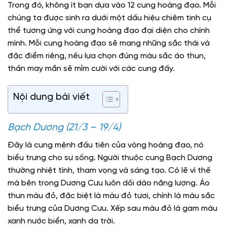
Trong đó, không ít bạn dựa vào 12 cung hoàng đạo. Mỗi
chúng ta được sinh ra dưới một dấu hiệu chiêm tinh cụ
thể tương ứng với cung hoàng đạo đại diện cho chính
mình. Mỗi cung hoàng đạo sẽ mang những sắc thái và
đặc điểm riêng, nếu lựa chọn đúng màu sắc áo thun,
thần may mắn sẽ mỉm cười với các cung đấy.
Nội dung bài viết
Bạch Dương (21/3 – 19/4)
Đây là cung mệnh đầu tiên của vòng hoàng đạo, nó
biểu trưng cho sự sống. Người thuộc cung Bạch Dương
thường nhiệt tình, tham vọng và sáng tạo. Có lẽ vì thế
mà bên trong Dương Cưu luôn dồi dào năng lượng. Áo
thun màu đỏ, đặc biệt là màu đỏ tươi, chính là màu sắc
biểu trưng của Dương Cưu. Xếp sau màu đỏ là gam màu
xanh nước biển, xanh da trời.