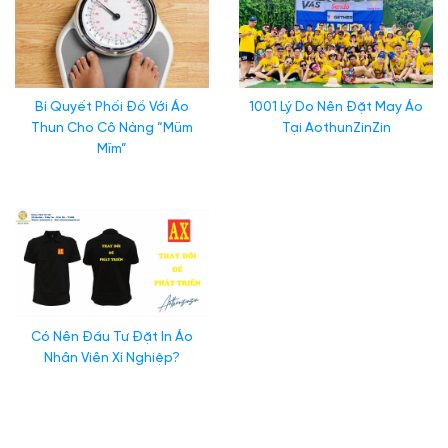
Bí Quyết Phối Đồ Với Áo
1001 Lý Do Nên Đặt May Áo
Thun Cho Cô Nàng “Mũm
Tại AothunZinZin
Mĩm”
Có Nên Đầu Tư Đặt In Áo
Nhân Viên Xí Nghiệp?