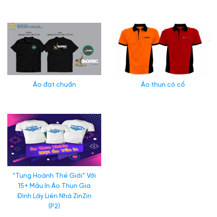
Chất liệu vải may áo phổ biến nhất - Vải may đẹp giá rẻ
Áo đạt chuẩn
Áo thun có cổ
“Tung Hoành Thế Giới” Với
15+ Mẫu In Áo Thun Gia
Đình Lấy Liền Nhà ZinZin
(P2)