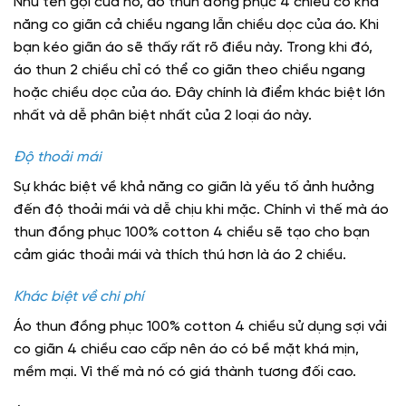
Như tên gọi của nó, áo thun đồng phục 4 chiều có khả
năng co giãn cả chiều ngang lẫn chiều dọc của áo. Khi
bạn kéo giãn áo sẽ thấy rất rõ điều này. Trong khi đó,
áo thun 2 chiều chỉ có thể co giãn theo chiều ngang
hoặc chiều dọc của áo. Đây chính là điểm khác biệt lớn
nhất và dễ phân biệt nhất của 2 loại áo này.
Độ thoải mái
Sự khác biệt về khả năng co giãn là yếu tố ảnh hưởng
đến độ thoải mái và dễ chịu khi mặc. Chính vì thế mà áo
thun đồng phục 100% cotton 4 chiều sẽ tạo cho bạn
cảm giác thoải mái và thích thú hơn là áo 2 chiều.
Khác biệt về chi phí
Áo thun đồng phục 100% cotton 4 chiều sử dụng sợi vải
co giãn 4 chiều cao cấp nên áo có bề mặt khá mịn,
mềm mại. Vì thế mà nó có giá thành tương đối cao.