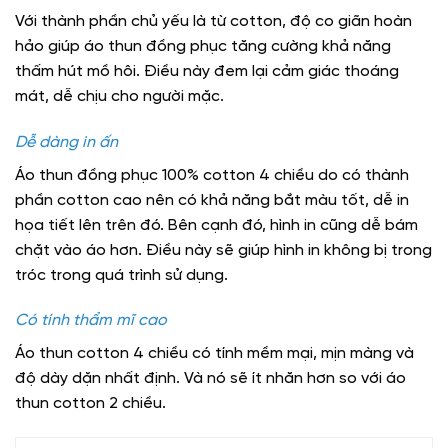
Với thành phần chủ yếu là từ cotton, độ co giãn hoàn
hảo giúp áo thun đồng phục tăng cường khả năng
thấm hút mồ hôi. Điều này đem lại cảm giác thoáng
mát, dễ chịu cho người mặc.
Dễ dàng in ấn
Áo thun đồng phục 100% cotton 4 chiều do có thành
phần cotton cao nên có khả năng bắt màu tốt, dễ in
họa tiết lên trên đó. Bên cạnh đó, hình in cũng dễ bám
chặt vào áo hơn. Điều này sẽ giúp hình in không bị trong
tróc trong quá trình sử dụng.
Có tính thẩm mĩ cao
Áo thun cotton 4 chiều có tính mềm mại, mịn màng và
độ dày dặn nhất định. Và nó sẽ ít nhăn hơn so với áo
thun cotton 2 chiều.