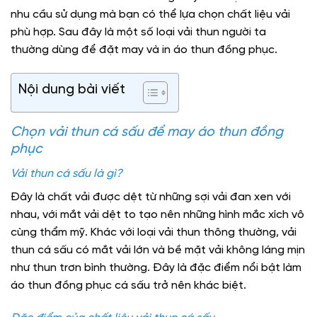
nhu cầu sử dụng mà bạn có thể lựa chọn chất liệu vải
phù hợp. Sau đây là một số loại vải thun người ta
thường dùng để đặt may và in áo thun đồng phục.
Nội dung bài viết
Chọn vải thun cá sấu để may áo thun đồng
phục
Vải thun cá sấu là gì?
Đây là chất vải được dệt từ những sợi vải đan xen với
nhau, với mắt vải dệt to tạo nên những hình mắc xích vô
cùng thẩm mỹ. Khác với loại vải thun thông thường, vải
thun cá sấu có mắt vải lớn và bề mặt vải không láng mịn
như thun trơn bình thường. Đây là đặc điểm nổi bật làm
áo thun đồng phục cá sấu trở nên khác biệt.