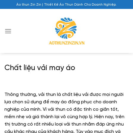
Chuyển
Áo thun Zin Zin | Thiết Kế Áo Thun Dành Cho Doanh Nghiệp.
đến
nội
dung
Chất liệu vải may áo
Thông thường, vải thun là chất liệu vải được mọi người
lựa chọn sử dụng để may áo đồng phục cho doanh
nghiệp của mình. Vì vải thun có đặc tính co giãn tốt,
mềm nhẹ và giá thành lại vô cùng hợp lý. Hiện nay, trên
thị trường có rất nhiều loại vải thun nhằm đáp ứng nhu
cầu khác nhau của khách hàng. Tùy vào mục đích và