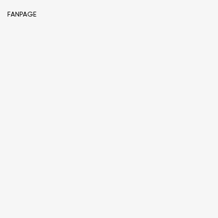
FANPAGE