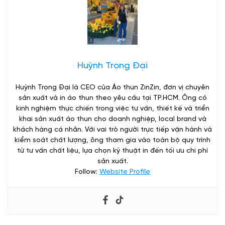
Huỳnh Trọng Đại
Huỳnh Trọng Đại là CEO của Áo thun ZinZin, đơn vị chuyên
sản xuất và in áo thun theo yêu cầu tại TP.HCM. Ông có
kinh nghiệm thực chiến trong việc tư vấn, thiết kế và triển
khai sản xuất áo thun cho doanh nghiệp, local brand và
khách hàng cá nhân. Với vai trò người trực tiếp vận hành và
kiểm soát chất lượng, ông tham gia vào toàn bộ quy trình
từ tư vấn chất liệu, lựa chọn kỹ thuật in đến tối ưu chi phí
sản xuất.
Follow:
Website Profile
Dịch Vụ In Áo Thun Gia Đình Theo Yêu Cầu (P3) | Aothunzinzin.vn