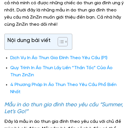
cả nhà mình có được những chiếc áo thun gia đình ưng ý
nhất. Dưới đây là những mẫu in áo thun gia đình theo
yêu cầu mà ZinZin muốn giới thiệu đến bạn. Cả nhà hãy
cùng ZinZin theo dõi nhé!
Nội dung bài viết
Dịch Vụ In Áo Thun Gia Đình Theo Yêu Cầu (P1)
Quy Trình In Áo Thun Lấy Liền “Thần Tốc” Của Áo
Thun ZinZin
4 Phương Pháp In Áo Thun Theo Yêu Cầu Phổ Biến
Nhất
Mẫu in áo thun gia đình theo yêu cầu “Summer,
Let’s Go!”
Đây là mẫu in áo thun gia đình theo yêu cầu với chủ đề