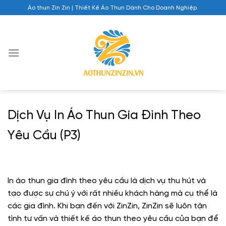
Chuyển
Áo thun Zin Zin | Thiết Kế Áo Thun Dành Cho Doanh Nghiệp.
đến
nội
dung
Dịch Vụ In Áo Thun Gia Đình Theo
Yêu Cầu (P3)
In áo thun gia đình theo yêu cầu là dịch vụ thu hút và
tạo được sự chú ý với rất nhiều khách hàng mà cụ thể là
các gia đình. Khi bạn đến với ZinZin, ZinZin sẽ luôn tận
tình tư vấn và thiết kế áo thun theo yêu cầu của bạn để