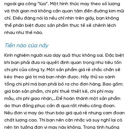
ngoài gia công “lùa”. Một hình thức may theo số lượng
và thời gian mà không cần quan tâm đến đường kim mũi
chỉ. Điều đáng nói là nếu chỉ nhìn trên giấy, bạn không
thể phân biệt được sản phẩm thực tế sẽ chênh lệch
nhau như thế nào.
Tiền nào của nấy
Kinh nghiệm người xưa dạy quả thực không sai. Đặc biệt
khi bạn phải đưa ra quyết định quan trọng như tiêu tốn
chi phí của công ty. Một sản phẩm giá rẻ chắc chắn sẽ
kéo theo giá trị mà bạn nhận được. Hãy thử so sánh
tổng chi phí mà bạn phải bỏ ra cho đơn hàng. Bao gồm:
giá bán sản phẩm, chi phí thuê thiết kế, chi phí may
mẫu, chi phí giao nhận,…Để hoàn thành một sản phẩm
áo thun đồng phục cần đi qua rất nhiều công đoạn.
Nếu đơn vị may áo thun báo giá quá rẻ nhưng cam đoan
chất lượng cao. Thì bạn nên cân nhắc và suy nghĩ lại có
nên tin tưởng đơn vị may này không. Trong tình huống