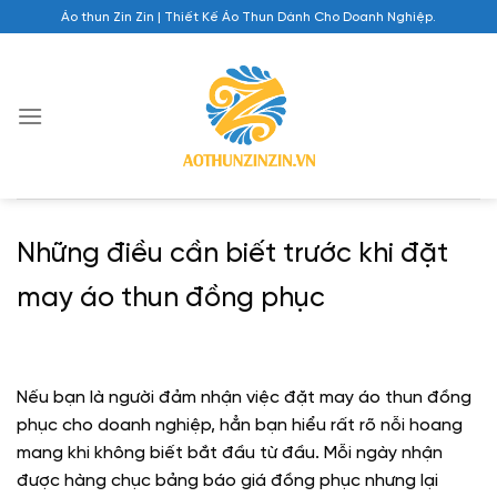
Chuyển
Áo thun Zin Zin | Thiết Kế Áo Thun Dành Cho Doanh Nghiệp.
đến
nội
dung
Những điều cần biết trước khi đặt
may áo thun đồng phục
Nếu bạn là người đảm nhận việc đặt may áo thun đồng
phục cho doanh nghiệp, hẳn bạn hiểu rất rõ nỗi hoang
mang khi không biết bắt đầu từ đầu. Mỗi ngày nhận
được hàng chục bảng báo giá đồng phục nhưng lại