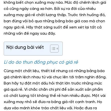
không biết chọn xưởng may nào. Mức độ chênh lệch giá
cả cũng ngày càng xa hơn. Bởi sự ra đời của nhiều
xưởng may giá rẻ chất lượng thấp. Trước tình huống đó,
bạn đừng vội bỏ qua những bảng báo giá cao mà chọn
ngay giá rẻ. Hãy thật sáng suốt để xem xét lại tất cả
những vấn đề ngay sau đây.
Nội dung bài viết
Lí do áo thun đồng phục có giá rẻ
Cùng một chất liệu, thiết kế nhưng có những bảng báo
giá chênh lệch nhau từ vài chục lên tới trăm nghìn đồng.
Bạn hãy tự đặt một dấu hỏi thật lớn trước những mức
giá quá rẻ. Vì chắc chắn chi phí để sản xuất sản phẩm
có chất lượng tốt không thể rẻ hơn nhiều được. Một vài
xưởng may nhỏ sẽ đưa ra bảng giá rất cạnh tranh. Họ
dựa vào mánh khóe tráo chất liệu vải. Hoặc đưa ra