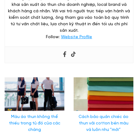
khai sản xuất áo thun cho doanh nghiệp, local brand và
khách hàng cá nhân. Với vai trò người trực tiếp vận hành và
kiểm soát chất lượng, ông tham gia vào toàn bộ quy trình
từ tư vấn chất liệu, lựa chọn kỹ thuật in đến tối ưu chi phí
sản xuất.
Follow:
Website Profile
Áo thun gia đình và điều đặc biệt tại xưởng may nhà ZinZin
Màu áo thun không thể
Cách bảo quản chiếc áo
thiếu trong tủ đồ của các
thun vải cotton bền màu
chàng
và luôn như “mới”