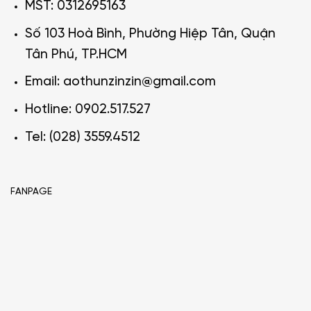
MST: 0312695163
Số 103 Hoà Bình, Phường Hiệp Tân, Quận
Tân Phú, TP.HCM
Email: aothunzinzin@gmail.com
Hotline: 0902.517.527
Tel: (028) 3559.4512
FANPAGE