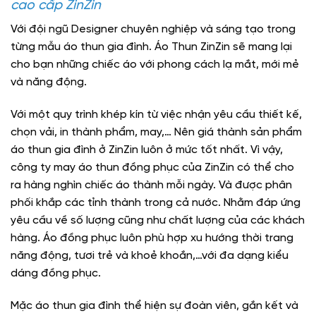
cao cấp ZinZin
Với đội ngũ Designer chuyên nghiệp và sáng tạo trong
từng mẫu áo thun gia đình. Áo Thun ZinZin sẽ mang lại
cho bạn những chiếc áo với phong cách lạ mắt, mới mẻ
và năng động.
Với một quy trình khép kín từ việc nhận yêu cầu thiết kế,
chọn vải, in thành phẩm, may,… Nên giá thành sản phẩm
áo thun gia đình ở ZinZin luôn ở mức tốt nhất. Vì vậy,
công ty may áo thun đồng phục của ZinZin có thể cho
ra hàng nghìn chiếc áo thành mỗi ngày. Và được phân
phối khắp các tỉnh thành trong cả nước. Nhằm đáp ứng
yêu cầu về số lượng cũng như chất lượng của các khách
hàng. Áo đồng phục luôn phù hợp xu hướng thời trang
năng động, tươi trẻ và khoẻ khoắn,…với đa dạng kiểu
dáng đồng phục.
Mặc áo thun gia đình thể hiện sự đoàn viên, gắn kết và