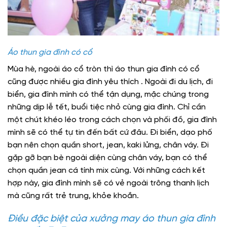
Áo thun gia đình có cổ
Mùa hè, ngoài áo cổ tròn thì áo thun gia đình có cổ
cũng được nhiều gia đình yêu thích . Ngoài đi du lịch, đi
biển, gia đình mình có thể tận dụng, mặc chúng trong
những dịp lễ tết, buổi tiệc nhỏ cùng gia đình. Chỉ cần
một chút khéo léo trong cách chọn và phối đồ, gia đình
mình sẽ có thể tự tin đến bất cứ đâu. Đi biển, dạo phố
bạn nên chọn quần short, jean, kaki lửng, chân váy. Đi
gặp gỡ bạn bè ngoài diện cùng chân váy, bạn có thể
chọn quần jean cá tính mix cùng. Với những cách kết
hợp này, gia đình mình sẽ có vẻ ngoài trông thanh lịch
mà cũng rất trẻ trung, khỏe khoắn.
Điều đặc biệt của xưởng may áo thun gia đình