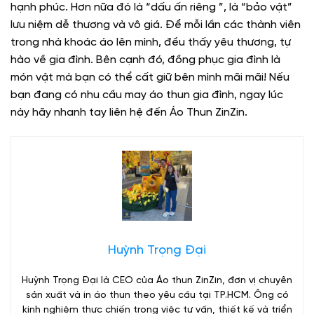
hạnh phúc. Hơn nữa đó là “dấu ấn riêng ”, là “bảo vật”
lưu niệm dễ thương và vô giá. Để mỗi lần các thành viên
trong nhà khoác áo lên mình, đều thấy yêu thương, tự
hào về gia đình. Bên cạnh đó, đồng phục gia đình là
món vật mà bạn có thể cất giữ bên mình mãi mãi! Nếu
bạn đang có nhu cầu may áo thun gia đình, ngay lúc
này hãy nhanh tay liên hệ đến Áo Thun ZinZin.
Huỳnh Trọng Đại
Huỳnh Trọng Đại là CEO của Áo thun ZinZin, đơn vị chuyên
sản xuất và in áo thun theo yêu cầu tại TP.HCM. Ông có
kinh nghiệm thực chiến trong việc tư vấn, thiết kế và triển