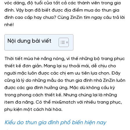
vóc dáng, độ tuổi của tất cả các thành viên trong gia
đình. Vậy bạn đã biết được địa điểm mua áo thun gia
đình cao cấp hay chưa? Cùng ZinZin tìm ngay câu trả lời
nhé!
Nội dung bài viết
Thời tiết mùa hè nắng nóng, vì thế những bộ trang phục
thiết kế đơn giản. Mang lại sự thoải mái, dễ chịu cho
người mặc luôn được các chị em ưu tiên lựa chọn. Đây
cũng là lý do những
mẫu áo thun gia đình
nhà ZinZin luôn
được các gia đình hưởng ứng. Mặc dù không cầu kỳ
trong phong cách thiết kế. Nhưng chúng lại là những
item đa năng. Có thể mix&match với nhiều trang phục,
phụ kiện một cách hài hòa.
Kiểu áo thun gia đình phổ biến hiện nay