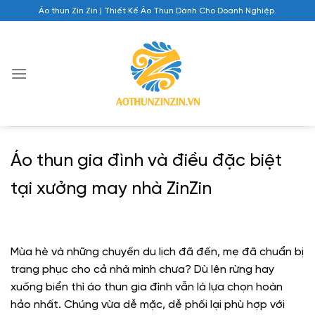
Chuyển
Áo thun Zin Zin | Thiết Kế Áo Thun Dành Cho Doanh Nghiệp.
đến
nội
dung
Áo thun gia đình và điều đặc biệt
tại xưởng may nhà ZinZin
Mùa hè và những chuyến du lịch đã đến, mẹ đã chuẩn bị
trang phục cho cả nhà mình chưa? Dù lên rừng hay
xuống biển thì áo thun gia đình vẫn là lựa chọn hoàn
hảo nhất. Chúng vừa dễ mặc, dễ phối lại phù hợp với