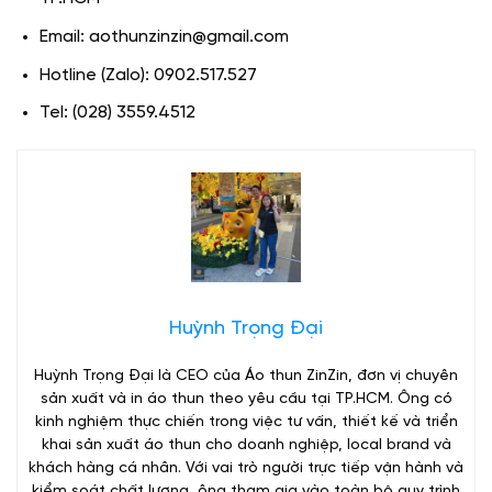
Email: aothunzinzin@gmail.com
Hotline (Zalo): 0902.517.527
Tel: (028) 3559.4512
Huỳnh Trọng Đại
Huỳnh Trọng Đại là CEO của Áo thun ZinZin, đơn vị chuyên
sản xuất và in áo thun theo yêu cầu tại TP.HCM. Ông có
kinh nghiệm thực chiến trong việc tư vấn, thiết kế và triển
khai sản xuất áo thun cho doanh nghiệp, local brand và
khách hàng cá nhân. Với vai trò người trực tiếp vận hành và
kiểm soát chất lượng, ông tham gia vào toàn bộ quy trình