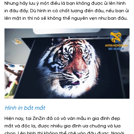
Nhưng hãy lưu ý một điều là bạn không được ủi lên hình
in đâu đấy. Dù hình in có chất lượng đến đâu, nếu bạn ủi
lên mặt in thì nó sẽ không thể nguyên vẹn như ban đầu.
Hình in bắt mắt
Hiện nay, tại ZinZin đã có vô vàn mẫu in gia đình đẹp
mắt và độc lạ, được nhiều gia đình ưa chuộng và lựa
chọn. Lên hình thì không thể chê vào đâu được. Ngoài