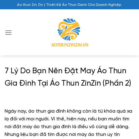
Chuyển
Áo thun Zin Zin | Thiết Kế Áo Thun Dành Cho Doanh Nghiệp.
đến
nội
dung
7 Lý Do Bạn Nên Đặt May Áo Thun
Gia Đình Tại Áo Thun ZinZin (Phần 2)
Ngày nay, áo thun gia đình không còn là từ khóa quá xa
lạ đối với mọi người. Vì thế, hiện nay, nếu bạn muốn tìm
nơi đặt may áo thun gia đình là điều vô cùng dễ dàng.
Nhưng liệu bạn đã tìm được nơi may áo thun uy tín