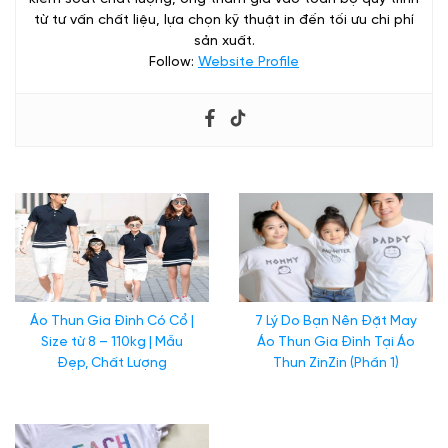
từ tư vấn chất liệu, lựa chọn kỹ thuật in đến tối ưu chi phí
sản xuất.
Follow:
Website Profile
7 Lý Do Bạn Nên Đặt May Áo Thun Gia Đình Tại Áo Thun ZinZin (Phần 2)
Áo Thun Gia Đình Có Cổ |
7 Lý Do Bạn Nên Đặt May
Size từ 8 – 110kg | Mẫu
Áo Thun Gia Đình Tại Áo
Đẹp, Chất Lượng
Thun ZinZin (Phần 1)