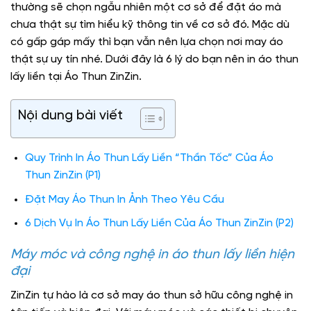
thường sẽ chọn ngẫu nhiên một cơ sở để đặt áo mà
chưa thật sự tìm hiểu kỹ thông tin về cơ sở đó. Mặc dù
có gấp gáp mấy thì bạn vẫn nên lựa chọn nơi may áo
thật sự uy tín nhé. Dưới đây là 6 lý do bạn nên in áo thun
lấy liền tại Áo Thun ZinZin.
Nội dung bài viết
Quy Trình In Áo Thun Lấy Liền “Thần Tốc” Của Áo
Thun ZinZin (P1)
Đặt May Áo Thun In Ảnh Theo Yêu Cầu
6 Dịch Vụ In Áo Thun Lấy Liền Của Áo Thun ZinZin (P2)
Máy móc và công nghệ in áo thun lấy liền hiện
đại
ZinZin tự hào là cơ sở may áo thun sở hữu công nghệ in