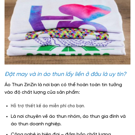
Đặt may và in áo thun lấy liền ở đâu là uy tín?
Áo Thun
ZinZin là nơi bạn có thể hoàn toàn tin tưởng
vào độ chất lượng của sản phẩm:
Hỗ trợ thiết kế áo miễn phí cho bạn.
Là nơi chuyên về áo thun nhóm, áo thun gia đình và
áo thun doanh nghiệp.
Công nghệ in hiện đại – đảm bảo chất lượng.