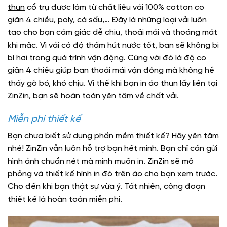
thun
cổ trụ được làm từ chất liệu vải 100% cotton co
giãn 4 chiều, poly, cá sấu,… Đây là những loại vải luôn
tạo cho bạn cảm giác dễ chịu, thoải mái và thoáng mát
khi mặc. Vì vải có độ thấm hút nước tốt, bạn sẽ không bị
bí hơi trong quá trình vận động. Cùng với đó là độ co
giãn 4 chiều giúp bạn thoải mái vận động mà không hề
thấy gò bó, khó chịu. Vì thế khi bạn in áo thun lấy liền tại
ZinZin, bạn sẽ hoàn toàn yên tâm về chất vải.
Miễn phí thiết kế
Bạn chưa biết sử dụng phần mềm thiết kế? Hãy yên tâm
nhé! ZinZin vẫn luôn hỗ trợ bạn hết mình. Bạn chỉ cần gửi
hình ảnh chuẩn nét mà mình muốn in. ZinZin sẽ mô
phỏng và thiết kế hình in đó trên áo cho bạn xem trước.
Cho đến khi bạn thật sự vừa ý. Tất nhiên, công đoạn
thiết kế là hoàn toàn miễn phí.