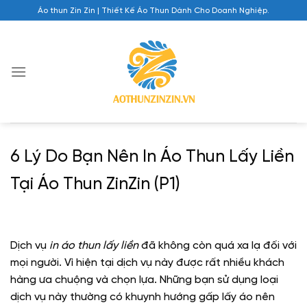
Chuyển
Áo thun Zin Zin | Thiết Kế Áo Thun Dành Cho Doanh Nghiệp.
đến
nội
dung
6 Lý Do Bạn Nên In Áo Thun Lấy Liền
Tại Áo Thun ZinZin (P1)
Dịch vụ
in áo thun
lấy liền
đã không còn quá xa lạ đối với
mọi người. Vì hiện tại dịch vụ này được rất nhiều khách
hàng ưa chuộng và chọn lựa. Những bạn sử dụng loại
dịch vụ này thường có khuynh hướng gấp lấy áo nên