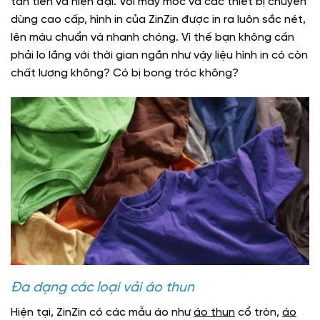
tân tiến và hiện đại. Với máy móc và các thiết bị chuyên
dùng cao cấp, hình in của ZinZin được in ra luôn sắc nét,
lên màu chuẩn và nhanh chóng. Vì thế bạn không cần
phải lo lắng với thời gian ngắn như vậy liệu hình in có còn
chất lượng không? Có bị bong tróc không?
Đa dạng các loại vải áo thun
Hiện tại, ZinZin có các mẫu áo như
áo thun
cổ tròn,
áo