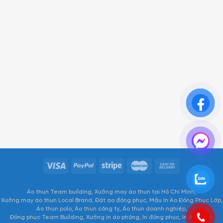
Áo thun Team building
Xưởng may áo thun tại Hồ Chí Minh
Xưởng may áo thun Local Brand
Đặt áo đồng phục
Mẫu In Áo Đồng Phục Lớp
Áo thun polo
Áo thun công ty
Áo thun doanh nghiệp
Đồng phục Team Building
Xưởng in áo phông
In đồng phục
In Áo Thun