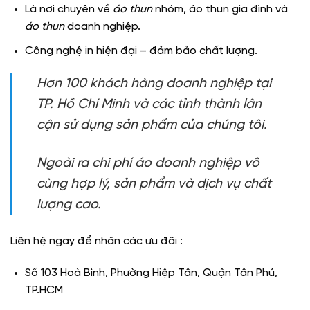
Là nơi chuyên về
áo thun
nhóm, áo thun gia đình và
áo thun
doanh nghiệp.
Công nghệ in hiện đại – đảm bảo chất lượng.
Hơn 100 khách hàng doanh nghiệp tại
TP. Hồ Chí Minh và các tỉnh thành lân
cận sử dụng sản phẩm của chúng tôi.
Ngoài ra chi phí
áo doanh nghiệp
vô
cùng hợp lý, sản phẩm và dịch vụ chất
lượng cao.
Liên hệ ngay để nhận các ưu đãi :
Số 103 Hoà Bình, Phường Hiệp Tân, Quận Tân Phú,
TP.HCM