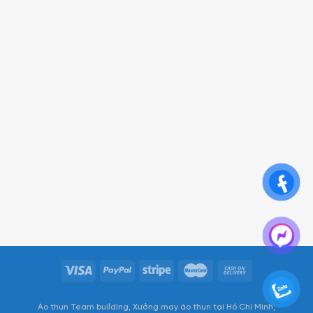
Áo thun Team building
Xưởng may áo thun tại Hồ Chí Minh