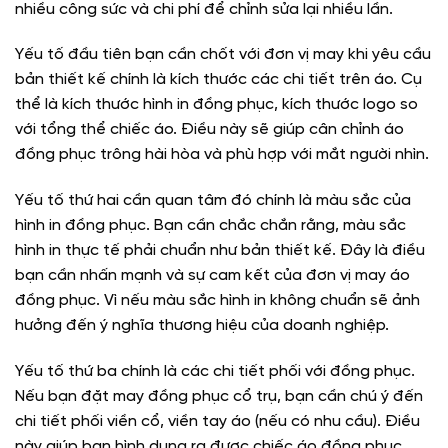
nhiều công sức và chi phí để chỉnh sửa lại nhiều lần.
Yếu tố đầu tiên bạn cần chốt với đơn vị may khi yêu cầu
bản thiết kế chính là kích thước các chi tiết trên áo. Cụ
thể là kích thước hình in đồng phục, kích thước logo so
với tổng thể chiếc áo. Điều này sẽ giúp cân chỉnh áo
đồng phục trông hài hòa và phù hợp với mắt người nhìn.
Yếu tố thứ hai cần quan tâm đó chính là màu sắc của
hình in đồng phục. Bạn cần chắc chắn rằng, màu sắc
hình in thực tế phải chuẩn như bản thiết kế. Đây là điều
bạn cần nhấn mạnh và sự cam kết của đơn vị may áo
đồng phục. Vì nếu màu sắc hình in không chuẩn sẽ ảnh
hưởng đến ý nghĩa thương hiệu của doanh nghiệp.
Yếu tố thứ ba chính là các chi tiết phối với đồng phục.
Nếu bạn đặt may đồng phục cổ trụ, bạn cần chú ý đến
chi tiết phối viền cổ, viền tay áo (nếu có nhu cầu). Điều
này giúp bạn hình dung ra được chiếc áo đồng phục