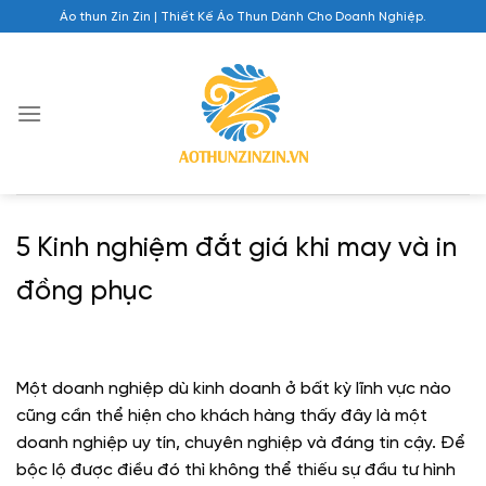
Chuyển
Áo thun Zin Zin | Thiết Kế Áo Thun Dành Cho Doanh Nghiệp.
đến
nội
dung
5 Kinh nghiệm đắt giá khi may và in
đồng phục
Một doanh nghiệp dù kinh doanh ở bất kỳ lĩnh vực nào
cũng cần thể hiện cho khách hàng thấy đây là một
doanh nghiệp uy tín, chuyên nghiệp và đáng tin cậy. Để
bộc lộ được điều đó thì không thể thiếu sự đầu tư hình