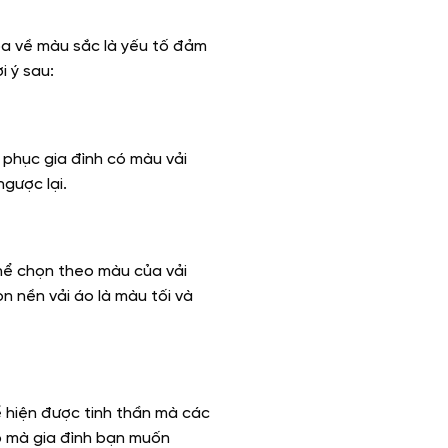
hòa về màu sắc là yếu tố đảm
 ý sau:
phục gia đình có màu vải
gược lại.
 thể chọn theo màu của vải
n nền vải áo là màu tối và
hể hiện được tinh thần mà các
p mà gia đình bạn muốn