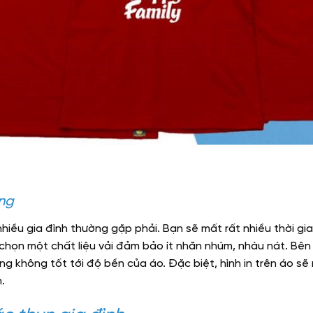
ông
hiều gia đình thường gặp phải. Bạn sẽ mất rất nhiều thời gia
chọn một chất liệu vải đảm bảo ít nhăn nhúm, nhàu nát. Bên 
ởng không tốt tới độ bền của áo. Đặc biệt, hình in trên áo sẽ 
.