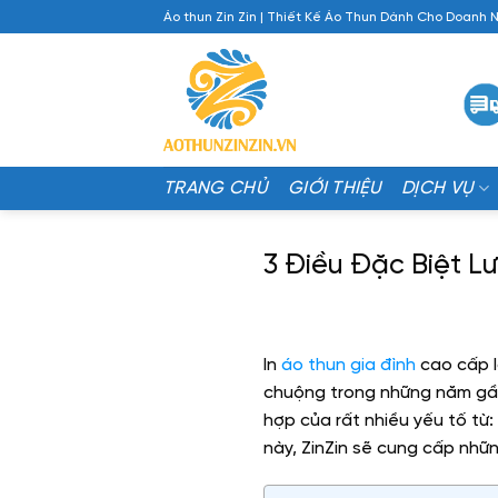
Chuyển
Áo thun Zin Zin | Thiết Kế Áo Thun Dành Cho Doanh 
đến
nội
dung
TRANG CHỦ
GIỚI THIỆU
DỊCH VỤ
3 Điều Đặc Biệt L
In
áo thun gia đình
cao cấp l
chuộng trong những năm gần 
hợp của rất nhiều yếu tố từ: 
này, ZinZin sẽ cung cấp nhữ