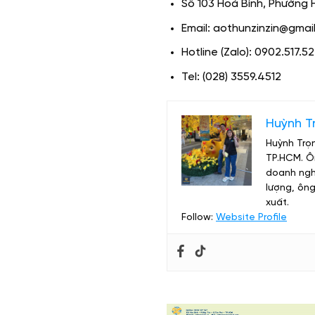
Số 103 Hoà Bình, Phường 
Email: aothunzinzin@gmai
Hotline (Zalo): 0902.517.5
Tel: (028) 3559.4512
Huỳnh T
Huỳnh Trọn
TP.HCM. Ôn
doanh nghi
lượng, ông
xuất.
Follow:
Website Profile
3 Điều Đặc Biệt Lưu Ý Khi May Và I