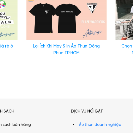
iá rẻ ở
Lợi Ích Khi May & In Áo Thun Đồng
Chọn 
Phục TP.HCM
NH SÁCH
DỊCH VỤ NỔI BẬT
h sách bán hàng
Áo thun doanh nghiệp