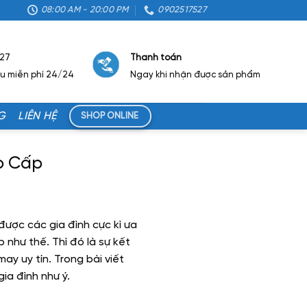
08:00 AM - 20:00 PM
0902517527
527
Thanh toán
ẫu miễn phí 24/24
Ngay khi nhận được sản phẩm
G
LIÊN HỆ
SHOP ONLINE
ao Cấp
được các gia đình cực kì ưa
như thế. Thì đó là sự kết
may uy tín. Trong bài viết
ia đình như ý.