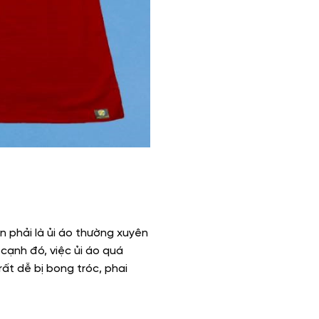
n phải là ủi áo thường xuyên
cạnh đó, việc ủi áo quá
rất dễ bị bong tróc, phai