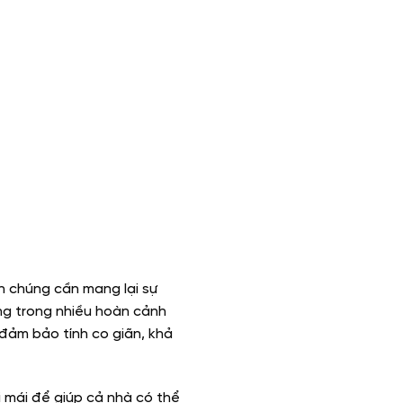
n chúng cần mang lại sự
úng trong nhiều hoàn cảnh
n đảm bảo tính co giãn, khả
 mái để giúp cả nhà có thể