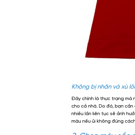
Không bị nhăn và xù l
Đây chính là thực trạng mà n
cho cả nhà. Do đó, bạn cần 
nhiều lần liên tục sẽ ảnh hư
màu nếu ủi không đúng cách