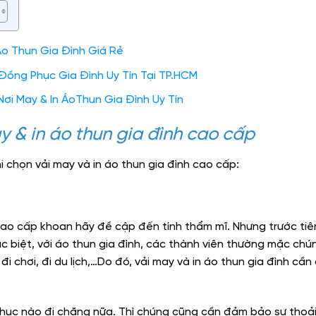
Áo Thun Gia Đình Giá Rẻ
 Đồng Phục Gia Đình Uy Tín Tại TP.HCM
Nơi May & In ÁoThun Gia Đình Uy Tín
ay & in áo thun gia đình cao cấp
i chọn vải may và in áo thun gia đình cao cấp:
cao cấp khoan hãy đề cập đến tính thẩm mĩ. Nhưng trước tiê
c biệt, với áo thun gia đình, các thành viên thường mặc ch
 đi chơi, đi du lịch,…Do đó, vải may và in áo thun gia đình cầ
phục nào đi chăng nữa. Thì chúng cũng cần đảm bảo sự thoải