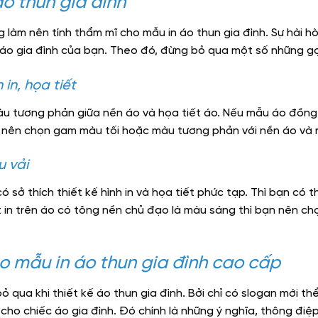
o thun gia đình
g làm nên tính thẩm mĩ cho mẫu in áo thun gia đình. Sự hài 
áo gia đình của bạn. Theo đó, đừng bỏ qua một số những gợi
in, họa tiết
 tương phản giữa nền áo và họa tiết áo. Nếu mẫu áo đồng 
ạn nên chọn gam màu tối hoặc màu tương phản với nền áo và n
 vải
ó sở thích thiết kế hình in và họa tiết phức tạp. Thì bạn có
t in trên áo có tông nền chủ đạo là màu sáng thì bạn nên chọ
o mẫu in áo thun gia đình cao cấp
ỏ qua khi thiết kế áo thun gia đình. Bởi chỉ có slogan mới t
ho chiếc áo gia đình. Đó chính là những ý nghĩa, thông điệ