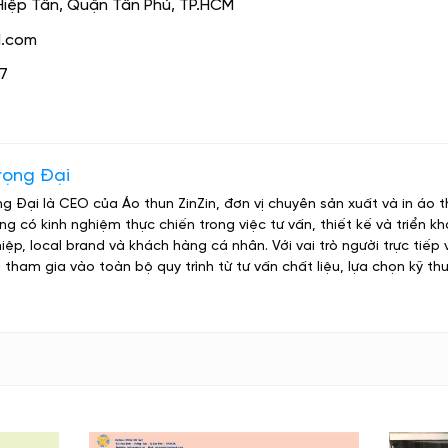
Hiệp Tân, Quận Tân Phú, TP.HCM
l.com
27
rọng Đại
g Đại là CEO của Áo thun ZinZin, đơn vị chuyên sản xuất và in áo t
g có kinh nghiệm thực chiến trong việc tư vấn, thiết kế và triển k
ệp, local brand và khách hàng cá nhân. Với vai trò người trực tiếp
 tham gia vào toàn bộ quy trình từ tư vấn chất liệu, lựa chọn kỹ thu
n Áo Thun Gia Đình Cao Cấp