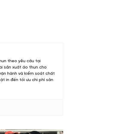
hun theo yêu cầu tại
hai sản xuất áo thun cho
 vận hành và kiểm soát chất
ật in đến tối ưu chi phí sản