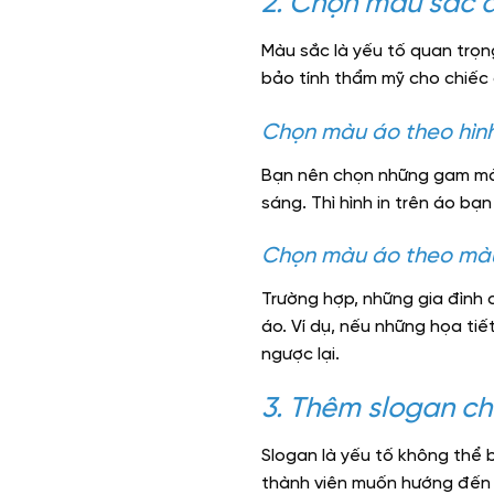
2. Chọn màu sắc á
Màu sắc là yếu tố quan trọn
bảo tính thẩm mỹ cho chiếc 
Chọn màu áo theo hình 
Bạn nên chọn những gam màu
sáng. Thì hình in trên áo b
Chọn màu áo theo màu
Trường hợp, những gia đình c
áo. Ví dụ, nếu những họa tiế
ngược lại.
3. Thêm slogan ch
Slogan là yếu tố không thể b
thành viên muốn hướng đến c