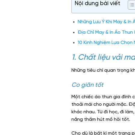
Nội dung bài viết
Những Lưu Ý Khi May & In 
Địa Chỉ May & In Áo Thun
10 Kinh Nghiệm Lựa Chọn 
1. Chất liệu vải m
Những tiêu chí quan trọng kh
Co giãn tốt
Một chiếc áo thun gia đình 
thoải mái cho người mặc. Đặ
khác nhau. Từ đi học, đi làm,
năng thấm hút mồ hôi tốt.
Cho dù là bất kì một trang 