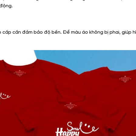
 động.
o cấp cần đảm bảo độ bền. Để màu áo không bị phai, giúp hì