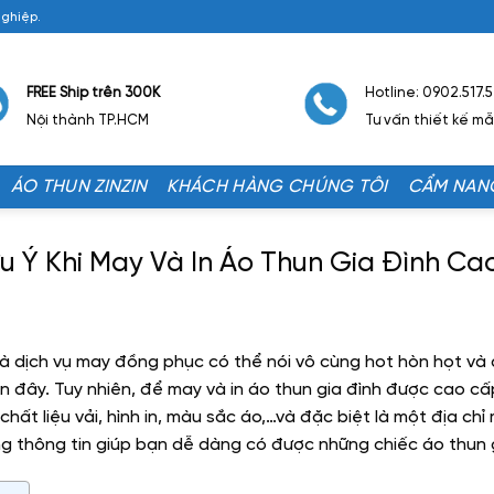
Nghiệp.
FREE Ship trên 300K
Hotline: 0902.517.
Nội thành TP.HCM
Tư vấn thiết kế m
ÁO THUN ZINZIN
KHÁCH HÀNG CHÚNG TÔI
CẨM NAN
ưu Ý Khi May Và In Áo Thun Gia Đình C
à dịch vụ may đồng phục có thể nói vô cùng hot hòn họt và 
đây. Tuy nhiên, để may và in áo thun gia đình được cao cấp 
chất liệu vải, hình in, màu sắc áo,…và đặc biệt là một địa chỉ 
ng thông tin giúp bạn dễ dàng có được những chiếc áo thun g